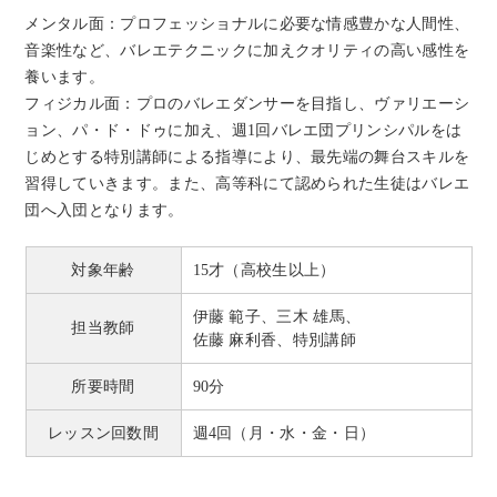
メンタル面：プロフェッショナルに必要な情感豊かな人間性、
音楽性など、バレエテクニックに加えクオリティの高い感性を
養います。
フィジカル面：プロのバレエダンサーを目指し、ヴァリエーシ
ョン、パ・ド・ドゥに加え、週1回バレエ団プリンシパルをは
じめとする特別講師による指導により、最先端の舞台スキルを
習得していきます。また、高等科にて認められた生徒はバレエ
団へ入団となります。
対象年齢
15才（高校生以上）
伊藤 範子、三木 雄馬、
担当教師
佐藤 麻利香、特別講師
所要時間
90分
レッスン回数間
週4回（月・水・金・日）