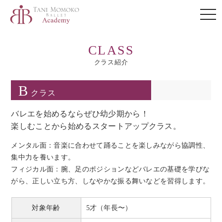
togg
navi
CLASS
クラス紹介
B
クラス
バレエを始めるならぜひ幼少期から！
楽しむことから始めるスタートアップクラス。
メンタル面：音楽に合わせて踊ることを楽しみながら協調性、
集中力を養います。
フィジカル面：腕、足のポジションなどバレエの基礎を学びな
がら、
正しい立ち方、しなやかな振る舞いなどを習得します。
対象年齢
5才（年長〜）