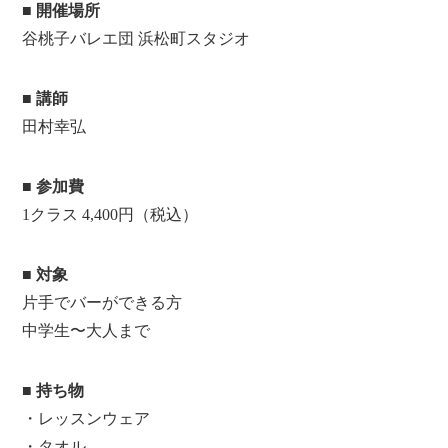
■ 開催場所
谷桃子バレエ団 浜松町スタジオ
■ 講師
田村幸弘
■ 参加費
1クラス 4,400円（税込）
■ 対象
片手でバーができる方
中学生〜大人まで
■ 持ち物
・レッスンウェア
・タオル